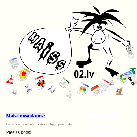
Maisa nosaukums:
Laukus zem šīs svītras
nav
obligāti jāaizpilda.
Pieejas kods: